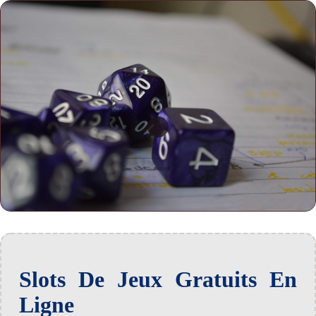
Slots De Jeux Gratuits En
Ligne