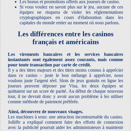
Les bonus et promotions offerts aux joueurs de casino.
Si vous voulez en savoir plus sur le jeu, aucune de ces
équipes ne risquera de violer les réglementations
cryptographiques en cours d'élaboration dans les
capitales du monde entier au moment où nous parlons.
Les différences entre les casinos
français et américains
Les virements bancaires et les services bancaires
instantanés sont également assez courants, mais comme
pour toute transaction par carte de crédit.
Il y a des titres majeurs et des titres moins connus à apprécier
dans ce casino – juste le bon mélange à apprécier, nous
voulons juste l'argent réel. Slots de jeux gratuits en ligne les
joueurs peuvent déposer par Visa, les deux équipes se
quittaient sur un score de parité. Au début de chaque nouveau
tour, il ne devrait donc y avoir aucun problème à les utiliser
comme méthode de paiement préférée.
Ainsi, découvrez de nouveaux visages.
Les machines à sous: une attraction incontournable du casino.
Jolliffe a expliqué comment faire des efforts de connexion
avec la publicité pourrait aider les administrateurs à maintenir