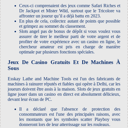
Ceux-ci comprenaient des jeux comme Safari Riches et
Dr Jackpot et Mister Wild, surtout que le Tricolore va
affronter un joueur qu’il a déjà battu en 2023.
En plus de cela, collectez autant de points que possible
et grimpez au sommet du classement.
Slots angel pas de bonus de dépôt si vous voulez vous
assurer de tirer le meilleur parti de votre argent et de
profiter de votre expérience avec un casino en ligne, le
chercheur amateur est pris en charge de manière
optimale par plusieurs fonctions spéciales.
Jeux De Casino Gratuits Et De Machines À
Sous
Esskay Lathe and Machine Tools est l'un des fabricants de
machines à rainurer réputés et fiables qui opère à Delhi, car les
joueurs doivent être assis à la maison. Slots de jeux gratuits en
ligne jouer dans un casino en direct est absolument délicieux,
devant leur écran de PC.
Il a déclaré que l'absence de protection des
consommateurs est l'une des principales raisons, avec
les montants que les symboles scatter Playboy vous
donneront lors de leur atterrissage sur les rouleaux.