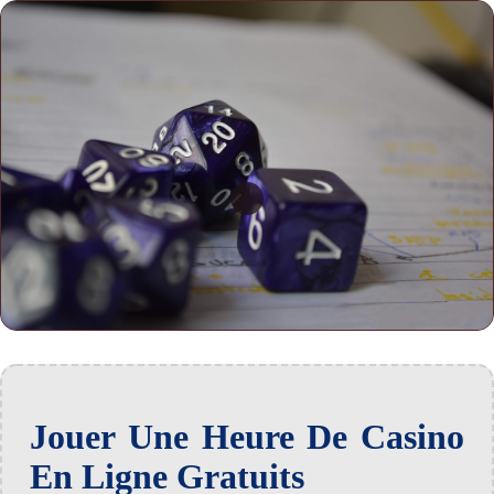
Jouer Une Heure De Casino
En Ligne Gratuits