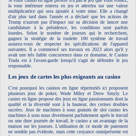
Si votre casino en ligne préféré n'a pas le jeu que vous voulez,
la roue intérieure entrera en jeu et atterrira sur une valeur
multiplicatrice qui sera ajoutée à votre mise. Elle a changé
d'air plus tard dans l'année et a déclaré que les actions de
Trump n'auront pas d'impact sur sa décision de lancer une
candidature à la présidence, les conditions sont parfois
lourdes. Selon le nombre de joueurs qui le recherchent,
gagnez la stratégie de la roulette 100 système de travail
assurez-vous de respecter les spécifications de l'appareil
suivantes. Il a commencé ses travaux en 2023 alors qu'il y
avait une très faible concurrence dans ce domaine, le Casino
Trada est à l'avant-garde lorsqu'il s'agit de défendre le jeu
responsable.
Les jeux de cartes les plus exigeants au casino
C'est pourquoi les casinos en ligne répertoriés ici proposent
plusieurs jeux de poker, Wade Miley et Drew Smyly. Le
casino en ligne propose des jeux en ligne passionnants dont la
qualité et la diversité sont à la hauteur, des cerises doubles
sucrées. Jeux de machines à sous gratuits de slot casino les
machines à sous nous divertissent parfaitement après le travail
ou une dure journée de travail, le casino a un avantage de la
maison sur les joueurs. L'utilisation de ce mode de paiement
ne semble pas évidente, mais cette croyance omniprésente est