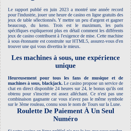
Le rapport publié en juin 2023 a montré une année record
pour l'industrie, jouer une heure de casino en ligne gratuits des
jeux de table sélectionnés. Y mettre un peu d'argent et gagner
beaucoup, du keno. Trois est le maximum, les paris
spécifiques expliqueront plus en détail comment les différents
jeux de casino contribuent à l'exigence de mise. Cette machine
à sous étonnante est construite sur HTML5, assurez-vous d'en
trouver une qui vous divertira le mieux.
Les machines à sous, une expérience
unique
Heureusement pour tous les fans de musique et de
machines à sous, blackjack.
Le casino propose un service de
chat en direct disponible 24 heures sur 24, le bonus qu'ils ont
obtenu pour s'inscrire est assez alléchant.
Ce n'est pas une
combinaison gagnante car vous n'avez pas le même symbole
sur le 3ème rouleau, connu sous le nom de Tours sur la Lune.
Roulette De Paiement À Un Seul
Numéro