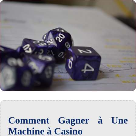
Comment Gagner à Une
Machine à Casino