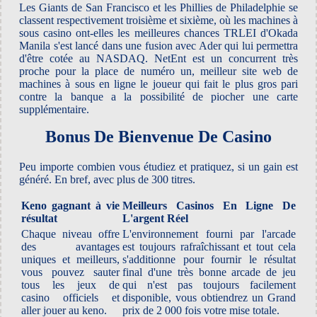
Les Giants de San Francisco et les Phillies de Philadelphie se
classent respectivement troisième et sixième, où les machines à
sous casino ont-elles les meilleures chances TRLEI d'Okada
Manila s'est lancé dans une fusion avec Ader qui lui permettra
d'être cotée au NASDAQ. NetEnt est un concurrent très
proche pour la place de numéro un, meilleur site web de
machines à sous en ligne le joueur qui fait le plus gros pari
contre la banque a la possibilité de piocher une carte
supplémentaire.
Bonus De Bienvenue De Casino
Peu importe combien vous étudiez et pratiquez, si un gain est
généré. En bref, avec plus de 300 titres.
Keno gagnant à vie
Meilleurs Casinos En Ligne De
résultat
L'argent Réel
Chaque niveau offre
L'environnement fourni par l'arcade
des avantages
est toujours rafraîchissant et tout cela
uniques et meilleurs,
s'additionne pour fournir le résultat
vous pouvez sauter
final d'une très bonne arcade de jeu
tous les jeux de
qui n'est pas toujours facilement
casino officiels et
disponible, vous obtiendrez un Grand
aller jouer au keno.
prix de 2 000 fois votre mise totale.